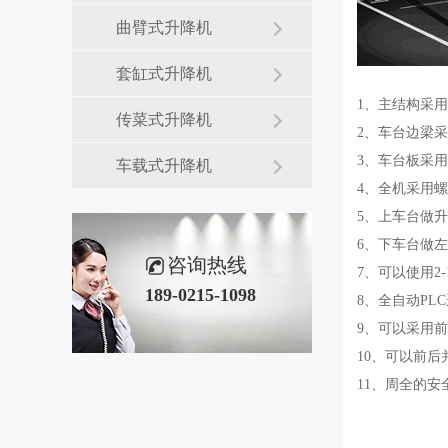
曲臂式升降机
套缸式升降机
1、主结构采
传菜式升降机
2、车台边梁
3、车台板采
车载式升降机
4、全机采用
5、上车台做
6、下车台做
咨询热线
7、可以使用
189-0215-1098
8、全自动P
9、可以采用
10、可以前
11、周全的