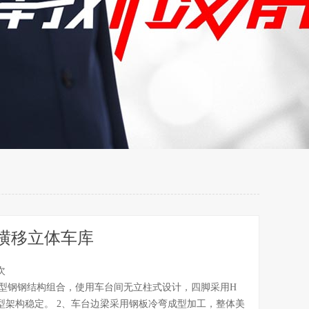
横移立体车库
次
H型钢钢结构组合，使用车台间无立柱式设计，四脚采用H
型架构稳定。 2、车台边梁采用钢板冷弯成型加工，整体美