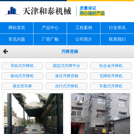
质量保证
用心做好产品
网站首页
产品中心
工程案例
行业资讯
常见问题
厂容厂貌
公司简介
联系我们
升降货梯
导轨式升降机
固定式升降平台
铝合金升降机
移动式升降机
液压升降货梯
无障碍升降机
液压登车桥
自行式升降机
车载式升降机