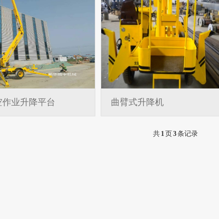
空作业升降平台
曲臂式升降机
共
1
页
3
条记录