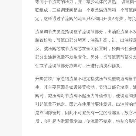
等同于节流前的压力，并且减少流体的发热。 调速阀
联组成，三通调速阀是由一个定差溢流阀和一个节流
定，这样通过节流阀的流量只和阀口开度A有关，与
流量调节失灵是指调整节流调节部分，出油腔流量不
装置松动，节流口部分堵塞，油温升高，进、出油腔
反。减压阀芯或节流阀芯在全闭位置时，径向卡住会
部分出油腔流量不发生变化。另外，当节流调节部分
住或节流调节部分故障时，应进行清洗和修复。
升降货梯厂家总结流量不稳定指减压节流型调速阀当
生。其主要原因是锁紧装置松动，节流口部分堵塞，油
阀时，减压阀对节流阀不起压力补偿作用，使调速阀
引起流量不稳定。因此在使用时要注意进、出油腔的
是靠间隙密封，因此不可避免有一定的泄漏量，故它
后，会引起内泄漏量增加，使流量不稳定，特别会影