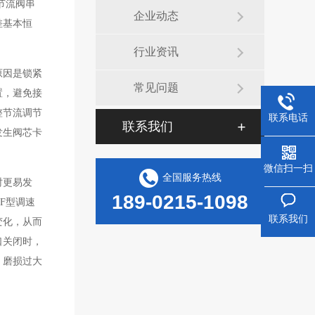
节流阀串
企业动态
差基本恒
行业资讯
原因是锁紧
常见问题
置，避免接
整节流调节
联系电话
联系我们
发生阀芯卡
微信扫一扫
全国服务热线
时更易发
189-0215-1098
F型调速
联系我们
变化，从而
口关闭时，
）磨损过大