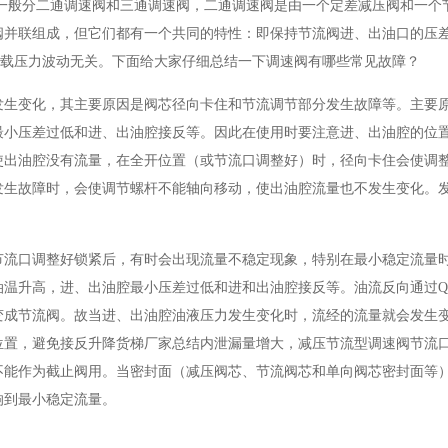
一般分二通调速阀和三通调速阀，二通调速阀是由一个定差减压阀和一个
阀并联组成，但它们都有一个共同的特性：即保持节流阀进、出油口的压
负载压力波动无关。下面给大家仔细总结一下调速阀有哪些常见故障？
发生变化，其主要原因是阀芯径向卡住和节流调节部分发生故障等。主要
最小压差过低和进、出油腔接反等。因此在使用时要注意进、出油腔的位
使出油腔没有流量，在全开位置（或节流口调整好）时，径向卡住会使调
发生故障时，会使调节螺杆不能轴向移动，使出油腔流量也不发生变化。
节流口调整好锁紧后，有时会出现流量不稳定现象，特别在最小稳定流量
温升高，进、出油腔最小压差过低和进和出油腔接反等。油流反向通过Q
变成节流阀。故当进、出油腔油液压力发生变化时，流经的流量就会发生
位置，避免接反升降货梯厂家总结内泄漏量增大，减压节流型调速阀节流
不能作为截止阀用。当密封面（减压阀芯、节流阀芯和单向阀芯密封面等
响到最小稳定流量。